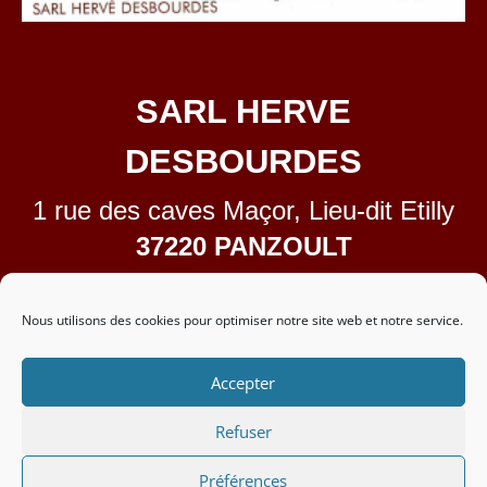
SARL HERVE
DESBOURDES
1 rue des caves Maçor, Lieu-dit Etilly
37220 PANZOULT
02.47.58.58.38
contact@domainedetilly.fr
Nous utilisons des cookies pour optimiser notre site web et notre service.
Accepter
L’abus d’
alcool
est
Refuser
dangereux pour la santé, à
consommer avec modération
Préférences