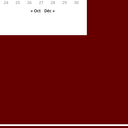
24
25
26
27
28
29
30
« Oct
Déc »