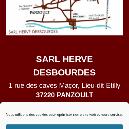
SARL HERVE
DESBOURDES
1 rue des caves Maçor, Lieu-dit Etilly
37220 PANZOULT
02.47.58.58.38
contact@domainedetilly.fr
Nous utilisons des cookies pour optimiser notre site web et notre service.