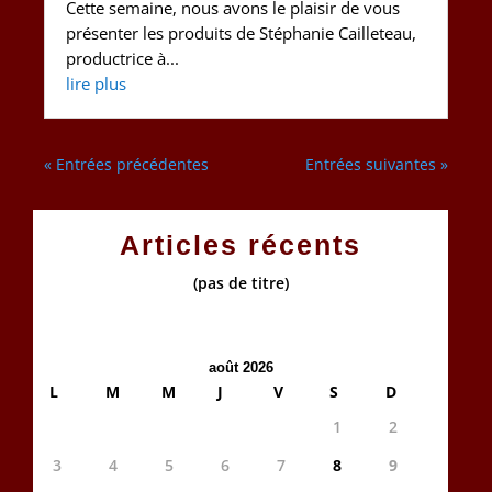
Cette semaine, nous avons le plaisir de vous
présenter les produits de Stéphanie Cailleteau,
productrice à...
lire plus
« Entrées précédentes
Entrées suivantes »
Articles récents
(pas de titre)
août 2026
L
M
M
J
V
S
D
1
2
3
4
5
6
7
8
9