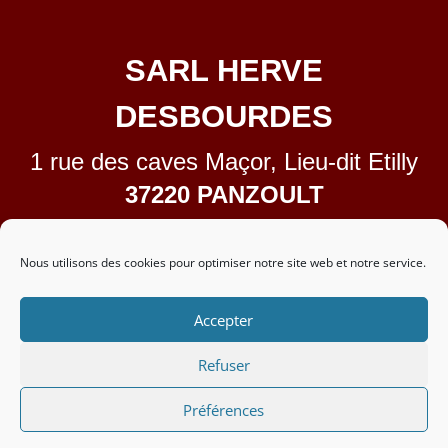
SARL HERVE
DESBOURDES
1 rue des caves Maçor, Lieu-dit Etilly
37220 PANZOULT
02.47.58.58.38
contact@domainedetilly.fr
Nous utilisons des cookies pour optimiser notre site web et notre service.
Accepter
L’abus d’
alcool
est
Refuser
dangereux pour la santé, à
consommer avec modération
Préférences