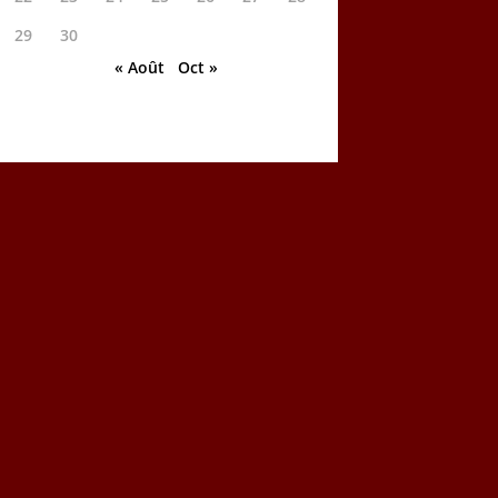
29
30
« Août
Oct »