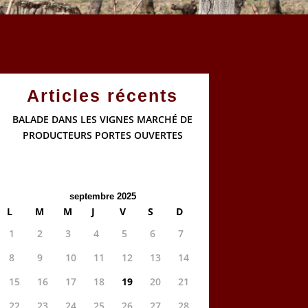
Articles récents
BALADE DANS LES VIGNES MARCHÉ DE
PRODUCTEURS PORTES OUVERTES
septembre 2025
L
M
M
J
V
S
D
1
2
3
4
5
6
7
8
9
10
11
12
13
14
15
16
17
18
19
20
21
22
23
24
25
26
27
28